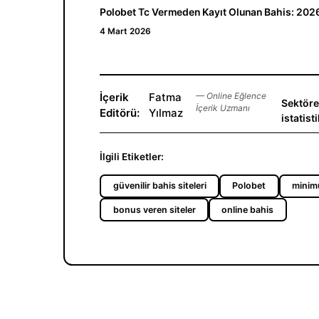
Polobet Tc Vermeden Kayıt Olunan Bahis: 202
4 Mart 2026
İçerik
Fatma
— Online Eğlence
Sektöre
İçerik Uzmanı
Editörü:
Yılmaz
istatisti
İlgili Etiketler:
güvenilir bahis siteleri
Polobet
minim
bonus veren siteler
online bahis