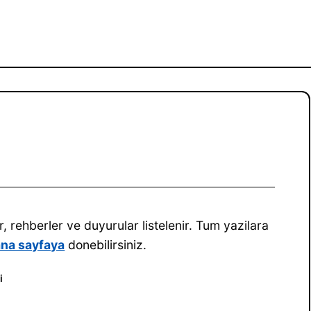
r, rehberler ve duyurular listelenir. Tum yazilara
ana sayfaya
donebilirsiniz.
i