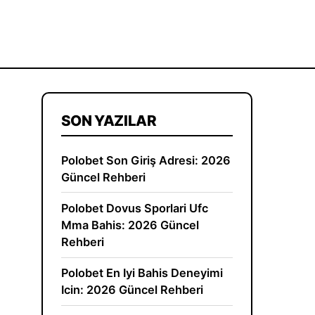
SON YAZILAR
Polobet Son Giriş Adresi: 2026
Güncel Rehberi
Polobet Dovus Sporlari Ufc
Mma Bahis: 2026 Güncel
Rehberi
Polobet En Iyi Bahis Deneyimi
Icin: 2026 Güncel Rehberi