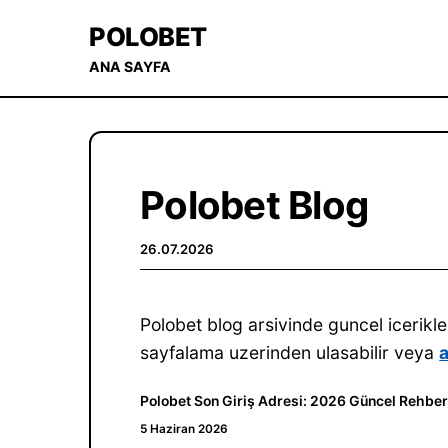
POLOBET
ANA SAYFA
Polobet Blog
26.07.2026
Polobet blog arsivinde guncel icerikle
sayfalama uzerinden ulasabilir veya
Polobet Son Giriş Adresi: 2026 Güncel Rehber
5 Haziran 2026