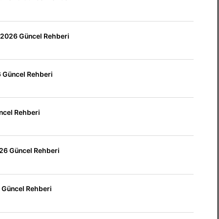
: 2026 Güncel Rehberi
26 Güncel Rehberi
üncel Rehberi
026 Güncel Rehberi
6 Güncel Rehberi