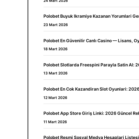
24 Mart 2026
Polobet Buyuk Ikramiye Kazanan Yorumlari Ge
23 Mart 2026
Polobet En Güvenilir Canlı Casino — Lisans, O
18 Mart 2026
Polobet Slotlarda Freespini Parayla Satin Al:
13 Mart 2026
Polobet En Cok Kazandiran Slot Oyunlari: 202
12 Mart 2026
Polobet App Store Giriş Linki: 2026 Güncel Re
11 Mart 2026
Polobet Resmi Sosyal Medya Hesaplari Listes