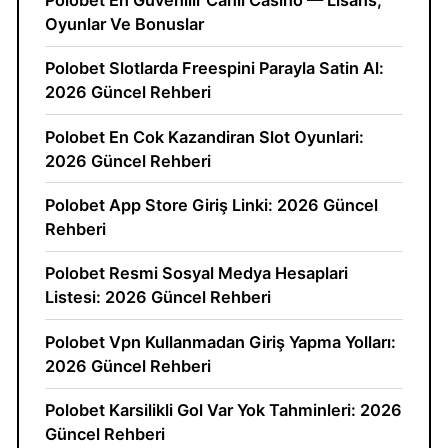
Oyunlar Ve Bonuslar
Polobet Slotlarda Freespini Parayla Satin Al:
2026 Güncel Rehberi
Polobet En Cok Kazandiran Slot Oyunlari:
2026 Güncel Rehberi
Polobet App Store Giriş Linki: 2026 Güncel
Rehberi
Polobet Resmi Sosyal Medya Hesaplari
Listesi: 2026 Güncel Rehberi
Polobet Vpn Kullanmadan Giriş Yapma Yolları:
2026 Güncel Rehberi
Polobet Karsilikli Gol Var Yok Tahminleri: 2026
Güncel Rehberi